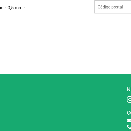
no - 0,5 mm -
N
C