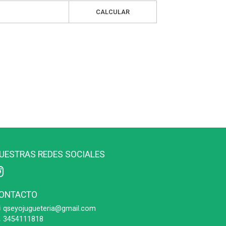
CALCULAR
UESTRAS REDES SOCIALES
ONTACTO
qseyojugueteria@gmail.com
3454111818