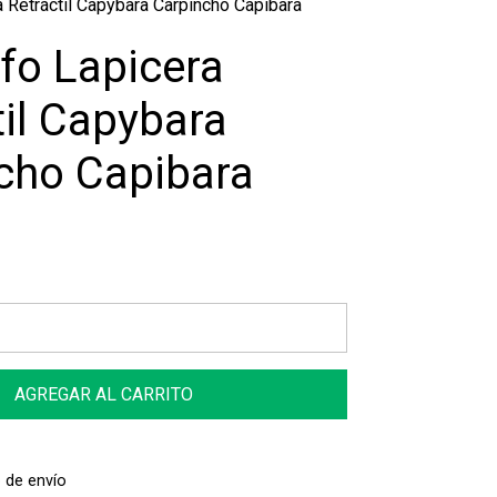
a Retráctil Capybara Carpincho Capibara
afo Lapicera
til Capybara
cho Capibara
AGREGAR AL CARRITO
 de envío