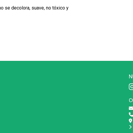
no se decolora, suave, no tóxico y
N
C