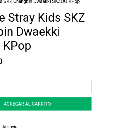
ids SKZ Changbin Dwaekki SKZOO KPop
e Stray Kids SKZ
in Dwaekki
 KPop
0
AGREGAR AL CARRITO
 de envío