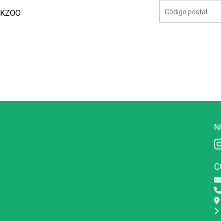
 SKZOO
N
C