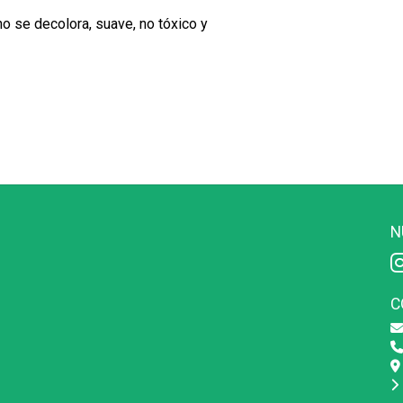
no se decolora, suave, no tóxico y
N
C