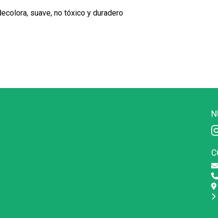
decolora, suave, no tóxico y duradero
N
C