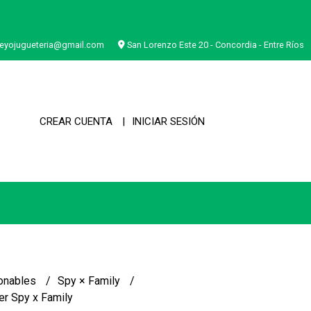
eyojugueteria@gmail.com
San Lorenzo Este 20 - Concordia - Entre Ríos
CREAR CUENTA
INICIAR SESIÓN
onables
Spy × Family
er Spy x Family