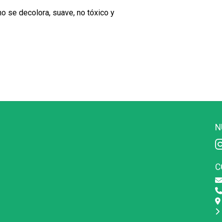
no se decolora, suave, no tóxico y
N
C