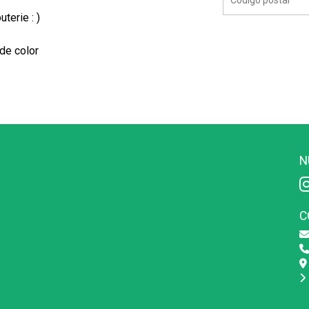
terie : )
de color
N
C