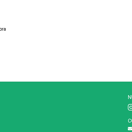
ora
N
C