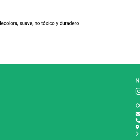
decolora, suave, no tóxico y duradero
N
C